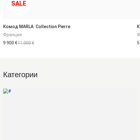
SALE
Комод MARLA. Collection Pierre
К
Франция
Ф
9 900 €
11 000 €
5
Категории