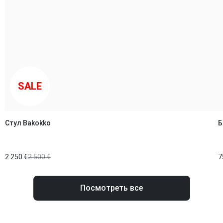
SALE
Стул Bakokko
Б
2 250 €
2 500 €
7
Посмотреть все