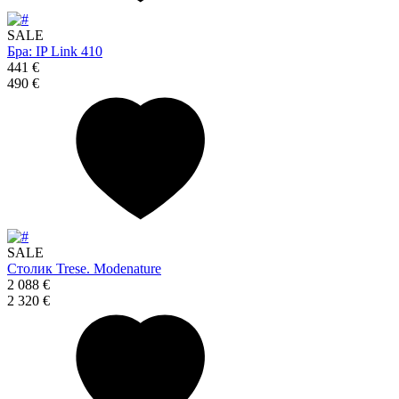
SALE
Бра: IP Link 410
441 €
490 €
SALE
Столик Trese. Modenature
2 088 €
2 320 €