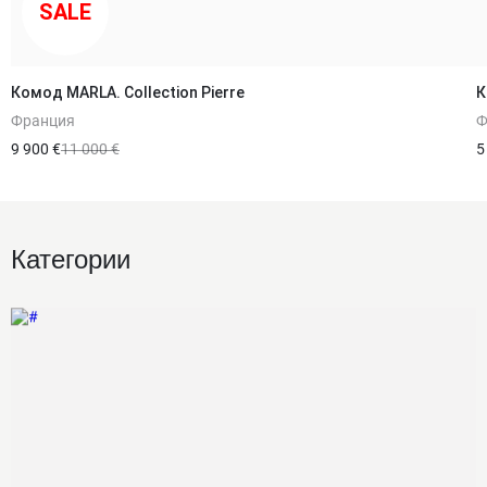
SALE
Комод MARLA. Collection Pierre
К
Франция
Ф
9 900 €
11 000 €
5
Категории