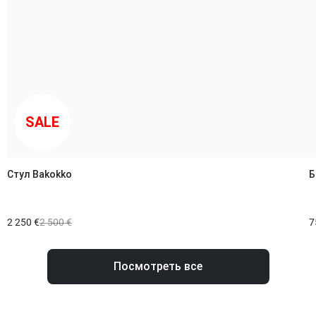
SALE
Стул Bakokko
Б
2 250 €
2 500 €
7
Посмотреть все