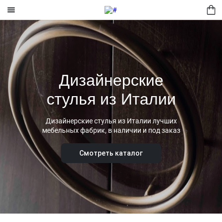
Мягкая мебель
Спальня
Дизайнерские
Комоды
стулья из Италии
Корпусная мебель
Свет
Дизайнерские стулья из Италии лучших
мебельных фабрик, в наличии и под заказ
Столовая
Смотреть каталог
Кухня
Аксессуары
Бытовая техника
Сейфы